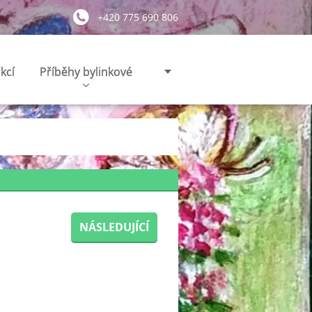
+420 775 690 806
kcí
Příběhy bylinkové
NÁSLEDUJÍCÍ