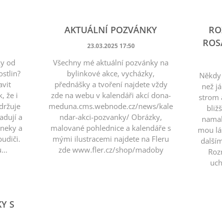
AKTUÁLNÍ POZVÁNKY
RO
ROS
23.03.2025 17:50
ky od
Všechny mé aktuální pozvánky na
stlin?
bylinkové akce, vycházky,
Někdy 
avit
přednášky a tvoření najdete vždy
než já
, že i
zde na webu v kalendáři akcí dona-
strom 
držuje
meduna.cms.webnode.cz/news/kale
bliž
adují a
ndar-akci-pozvanky/ Obrázky,
namal
sneky a
malované pohlednice a kalendáře s
mou lá
udiči.
mými ilustracemi najdete na Fleru
dalším
...
zde www.fler.cz/shop/madoby
Roz
uch
Y S