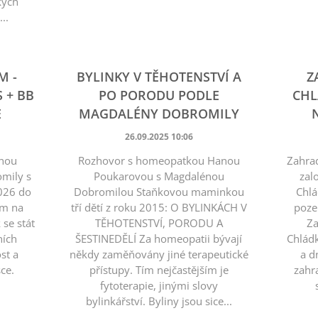
kých
..
M -
BYLINKY V TĚHOTENSTVÍ A
Z
 + BB
PO PORODU PODLE
CHL
E
MAGDALÉNY DOBROMILY
26.09.2025 10:06
čnou
Rozhovor s homeopatkou Hanou
Zahra
mily s
Poukarovou s Magdalénou
zal
026 do
Dobromilou Staňkovou maminkou
Chlá
sm na
tří dětí z roku 2015: O BYLINKÁCH V
poze
 se stát
TĚHOTENSTVÍ, PORODU A
Za
ních
ŠESTINEDĚLÍ Za homeopatii bývají
Chládk
st a
někdy zaměňovány jiné terapeutické
a d
ásce.
přístupy. Tím nejčastějším je
zahr
fytoterapie, jinými slovy
bylinkářství. Byliny jsou sice...