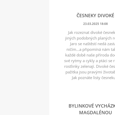
ČESNEKY DIVOKÉ
23.03.2025 18:08
Jak rozeznat divoké česne
jiných podobných planých ro
Jaro se naštěstí nedá zast
ničím...a připomíná nám tak
každé době naše příroda do
své rytmy a cykly a ptáci se r
rostlinky zelenají. Divoké če
pažitka jsou pravými životab
Jak poznáte listy česneku
BYLINKOVÉ VYCHÁZK
MAGDALÉNOU