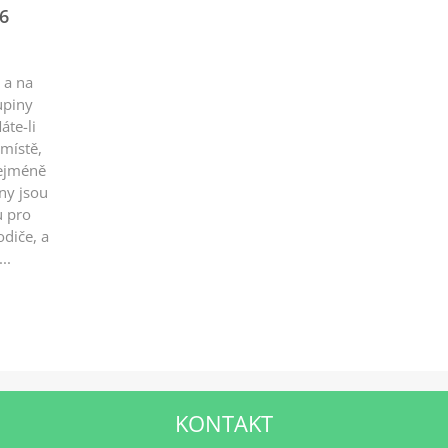
6
 a na
upiny
áte-li
místě,
nejméně
ny jsou
u pro
odiče, a
..
KONTAKT