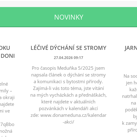
NOVINKY
ÍDKU
LÉČIVÉ DÝCHÁNÍ SE STROMY
JAR
 DONI
27.04.2026 09:17
Pro časopis Meduňka 5/2025 jsem
napsala článek o dýchání se stromy
Na soc
a komunikaci s bytostmi přírody.
jen h
elné
Zajímá-li vás toto téma, jste vítání
kaž
mily –
na mých vycházkách a přednáškách,
natrha
 okraji
které najdete v aktuálních
na 
najdete
pozvánkách v kalendáři akcí
poděk
ni ve
zde: www.donameduna.cz/kalendar
b
-akci/
k zamy
KU7qBbo
přír
 možná