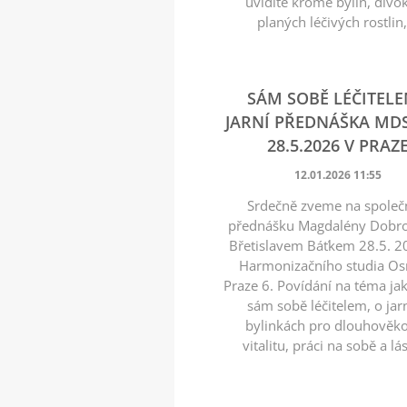
uvidíte kromě bylin, divo
planých léčivých rostlin,.
SÁM SOBĚ LÉČITELE
JARNÍ PŘEDNÁŠKA MDS
28.5.2026 V PRAZ
12.01.2026 11:55
Srdečně zveme na spole
přednášku Magdalény Dobro
Břetislavem Báťkem 28.5. 2
Harmonizačního studia O
Praze 6. Povídání na téma jak
sám sobě léčitelem, o jar
bylinkách pro dlouhověko
vitalitu, práci na sobě a l