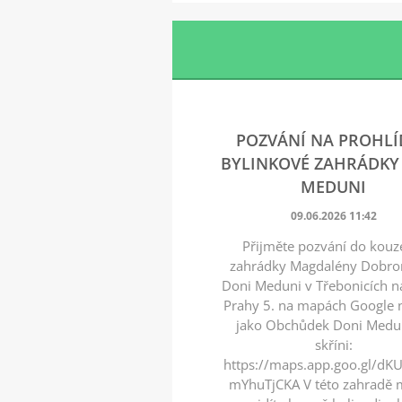
POZVÁNÍ NA PROHL
BYLINKOVÉ ZAHRÁDKY
MEDUNI
09.06.2026 11:42
Přijměte pozvání do kouz
zahrádky Magdalény Dobro
Doni Meduni v Třebonicích na
Prahy 5. na mapách Google 
jako Obchůdek Doni Medu
skříni:
https://maps.app.goo.gl/d
mYhuTjCKA V této zahradě