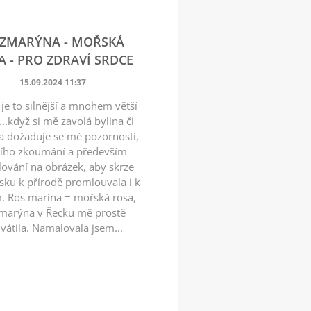
ZMARÝNA - MOŘSKÁ
A - PRO ZDRAVÍ SRDCE
15.09.2024 11:37
je to silnější a mnohem větší
...když si mě zavolá bylina či
a dožaduje se mé pozornosti,
šího zkoumání a především
ování na obrázek, aby skrze
sku k přírodě promlouvala i k
. Ros marina = mořská rosa,
marýna v Řecku mě prostě
vátila. Namalovala jsem...