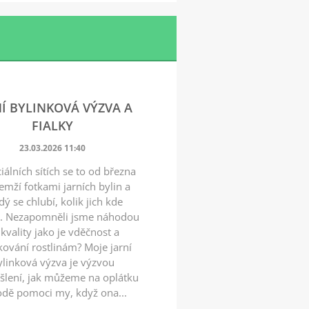
NÍ BYLINKOVÁ VÝZVA A
FIALKY
23.03.2026 11:40
iálních sítích se to od března
emží fotkami jarních bylin a
dý se chlubí, kolik jich kde
l. Nezapomněli jsme náhodou
kvality jako je vděčnost a
ování rostlinám? Moje jarní
ylinková výzva je výzvou
šlení, jak můžeme na oplátku
odě pomoci my, když ona...