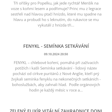
Tři oříšky pro Popelku, jak jede rychtář Menšík na
voze s koňmi lesem a podřimuje? Princ mu z legrace
sestřelí nad hlavou ptačí hnízdo, které mu spadne na
hlavu a probudí ho s leknutím, do rukavice se mu
vykutálí z hnízda tři...
FENYKL - SEMÍNKA SETKÁVÁNÍ
09.10.2024 20:50
FENYKL – chlebové koření, pomáhá při zažívacích
potížích i kašli Semínka setkávání - lidový název
pochází od církve puritánů z Nové Anglie, kteří prý
žvýkali semínka fenyklu na nekonečných setkáních -
bohoslužbách, aby zahnali hlad. Podle orgánových
hodin je každý měsíc v roce a...
ZELENÝ ELIXÍR VITÁLNÍ ZAHRADNICE DONI