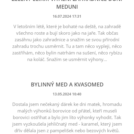
MEDUNI
16.07.2024 17:31
V letošním létě, které je bohaté na deště, na zahradě
všechno roste a bují skoro jako na jaře. Tak občas
zasáhnu jako zahradnice a snažím se svou přírodní
zahradu trochu usměrnit. Tu a tam něco vypleji, něco
zastříhám, něco bylin natrhám na sušení, něco rybízu
na koláč. Snažím se usměrnit výhony...
BYLINNÝ MED A KVASOMED
13.05.2024 10:40
Dostala jsem nečekaný dárek ke dni matek, hromadu
malých výhonků borovice od přátel, kteří museli
borovici ostříhat a bylo jim líto výhonky vyhodit. Tak
jsem vyzkoušela jehličnatý med - karamel, který jsem
dřív dělala jsen z pampelišek nebo bezových květů.