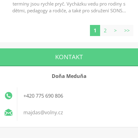
termíny jsou rychle pryč. Vycházku vedu pro rodiny s
dětmi, pedagogy a rodiče, a také pro sdružení SONS...
1
2
>
>>
KONTAKT
Doňa Meduňa
+420 775 690 806
majdas@v
olny.cz