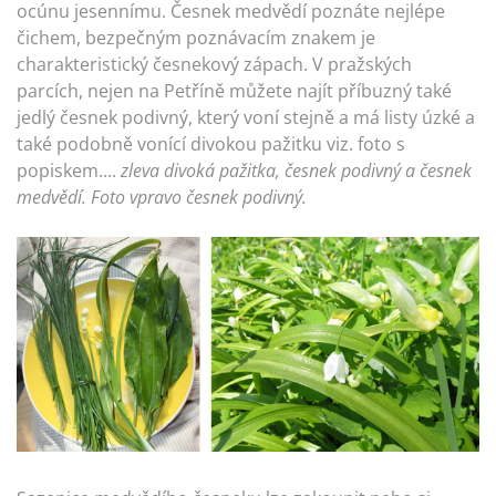
ocúnu jesennímu. Česnek medvědí poznáte nejlépe
čichem, bezpečným poznávacím znakem je
charakteristický česnekový zápach. V pražských
parcích, nejen na Petříně můžete najít příbuzný také
jedlý česnek podivný, který voní stejně a má listy úzké a
také podobně vonící divokou pažitku viz. foto s
popiskem....
zleva divoká pažitka, česnek podivný a česnek
medvědí. Foto vpravo česnek podivný.