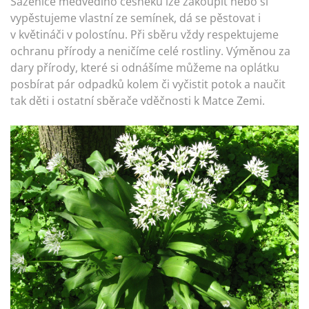
Sazenice medvědího česneku lze zakoupit nebo si
vypěstujeme vlastní ze semínek, dá se pěstovat i
v květináči v polostínu. Při sběru vždy respektujeme
ochranu přírody a neničíme celé rostliny. Výměnou za
dary přírody, které si odnášíme můžeme na oplátku
posbírat pár odpadků kolem či vyčistit potok a naučit
tak děti i ostatní sběrače vděčnosti k Matce Zemi.