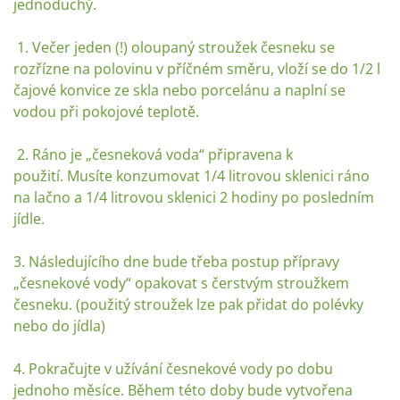
jednoduchý.⠀
1. Večer jeden (!) oloupaný stroužek česneku se
rozřízne na polovinu v příčném směru, vloží se do 1/2 l
čajové konvice ze skla nebo porcelánu a naplní se
vodou při pokojové teplotě. ⠀
2. Ráno je „česneková voda“ připravena k
použití. Musíte konzumovat 1/4 litrovou sklenici ráno
na lačno a 1/4 litrovou sklenici 2 hodiny po posledním
jídle.⠀
3. Následujícího dne bude třeba postup přípravy
„česnekové vody“ opakovat s čerstvým stroužkem
česneku. (použitý stroužek lze pak přidat do polévky
nebo do jídla)
4. Pokračujte v užívání česnekové vody po dobu
jednoho měsíce. Během této doby bude vytvořena