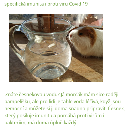
specifická imunita i proti viru Covid 19
Znáte česnekovou vodu? Já morčák mám sice raději
pampelišku, ale pro lidi je tahle voda léčivá, když jsou
nemocní a můžete si ji doma snadno připravit. Česnek,
který posiluje imunitu a pomáhá proti virům i
bakteriím, má doma úplně každý.