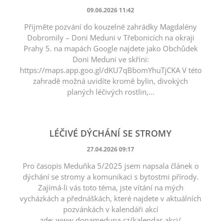
09.06.2026 11:42
Přijměte pozvání do kouzelné zahrádky Magdalény
Dobromily – Doni Meduni v Třebonicích na okraji
Prahy 5. na mapách Google najdete jako Obchůdek
Doni Meduni ve skříni:
https://maps.app.goo.gl/dKU7qBbomYhuTjCKA V této
zahradě možná uvidíte kromě bylin, divokých
planých léčivých rostlin,...
LÉČIVÉ DÝCHÁNÍ SE STROMY
27.04.2026 09:17
Pro časopis Meduňka 5/2025 jsem napsala článek o
dýchání se stromy a komunikaci s bytostmi přírody.
Zajímá-li vás toto téma, jste vítání na mých
vycházkách a přednáškách, které najdete v aktuálních
pozvánkách v kalendáři akcí
zde: www.donameduna.cz/kalendar-akci/