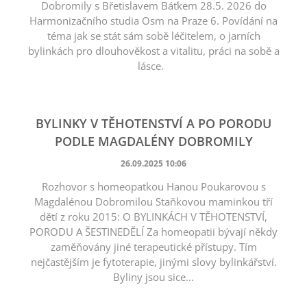
Dobromily s Břetislavem Báťkem 28.5. 2026 do
Harmonizačního studia Osm na Praze 6. Povídání na
téma jak se stát sám sobě léčitelem, o jarních
bylinkách pro dlouhověkost a vitalitu, práci na sobě a
lásce.
BYLINKY V TĚHOTENSTVÍ A PO PORODU
PODLE MAGDALÉNY DOBROMILY
26.09.2025 10:06
Rozhovor s homeopatkou Hanou Poukarovou s
Magdalénou Dobromilou Staňkovou maminkou tří
dětí z roku 2015: O BYLINKÁCH V TĚHOTENSTVÍ,
PORODU A ŠESTINEDĚLÍ Za homeopatii bývají někdy
zaměňovány jiné terapeutické přístupy. Tím
nejčastějším je fytoterapie, jinými slovy bylinkářství.
Byliny jsou sice...