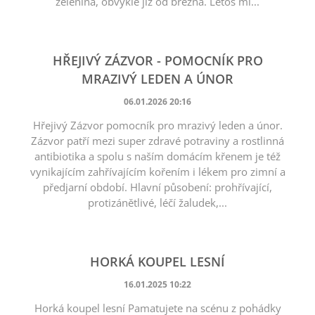
zelenina, obvykle již od března. Letos mi...
HŘEJIVÝ ZÁZVOR - POMOCNÍK PRO
MRAZIVÝ LEDEN A ÚNOR
06.01.2026 20:16
Hřejivý Zázvor pomocník pro mrazivý leden a únor.
Zázvor patří mezi super zdravé potraviny a rostlinná
antibiotika a spolu s naším domácím křenem je též
vynikajícím zahřívajícím kořením i lékem pro zimní a
předjarní období. Hlavní působení: prohřívající,
protizánětlivé, léčí žaludek,...
HORKÁ KOUPEL LESNÍ
16.01.2025 10:22
Horká koupel lesní Pamatujete na scénu z pohádky