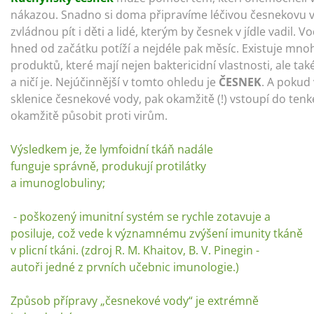
nákazou. Snadno si doma připravíme léčivou česnekovu 
zvládnou pít i děti a lidé, kterým by česnek v jídle vadil. 
hned od začátku potíží a nejdéle pak měsíc. Existuje
mnoh
produktů, které mají nejen baktericidní vlastnosti, ale
také
a ničí je. Nejúčinnější v tomto ohledu je
ČESNEK
. A pokud 
sklenice česnekové vody, pak okamžitě
(!) vstoupí do ten
okamžitě působit proti virům.
Výsledkem
je, že lymfoidní tkáň nadále
funguje správně, produkují protilátky
a
imunoglobuliny;
⠀
- poškozený imunitní systém se rychle zotavuje a
posiluje, což vede k
významnému zvýšení imunity tkáně
v plicní tkáni. (zdroj
R. M. Khaitov, B. V. Pinegin -
autoři jedné z prvních učebnic imunologie.)⠀
Způsob přípravy „česnekové vody“ je extrémně