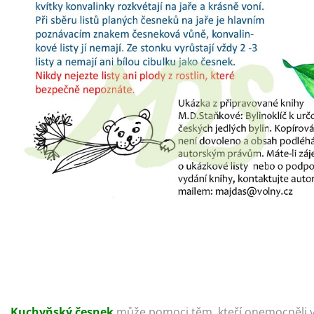
Kuchyňský česnek
může pomoci těm, kteří onemocněli vi