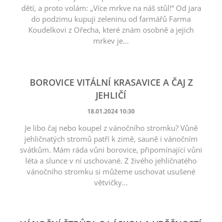
dětí, a proto volám: „Více mrkve na náš stůl!“ Od jara
do podzimu kupuji zeleninu od farmářů Farma
Koudelkovi z Ořecha, které znám osobně a jejich
mrkev je...
BOROVICE VITÁLNÍ KRASAVICE A ČAJ Z
JEHLIČÍ
18.01.2024 10:30
Je libo čaj nebo koupel z vánočního stromku? Vůně
jehličnatých stromů patří k zimě, sauně i vánočním
svátkům. Mám ráda vůni borovice, připomínající vůni
léta a slunce v ní uschované. Z živého jehličnatého
vánočního stromku si můžeme uschovat usušené
větvičky...