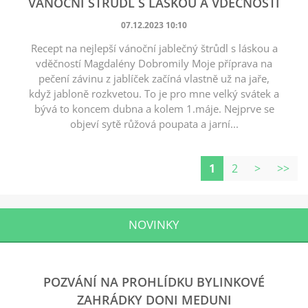
VÁNOČNÍ ŠTRŮDL S LÁSKOU A VDĚČNOSTÍ
07.12.2023 10:10
Recept na nejlepší vánoční jablečný štrůdl s láskou a
vděčností Magdalény Dobromily Moje příprava na
pečení závinu z jablíček začíná vlastně už na jaře,
když jabloně rozkvetou. To je pro mne velký svátek a
bývá to koncem dubna a kolem 1.máje. Nejprve se
objeví sytě růžová poupata a jarní...
1
2
>
>>
NOVINKY
POZVÁNÍ NA PROHLÍDKU BYLINKOVÉ
ZAHRÁDKY DONI MEDUNI