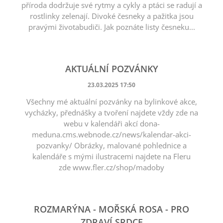
příroda dodržuje své rytmy a cykly a ptáci se radují a
rostlinky zelenají. Divoké česneky a pažitka jsou
pravými životabudiči. Jak poznáte listy česneku...
AKTUÁLNÍ POZVÁNKY
23.03.2025 17:50
Všechny mé aktuální pozvánky na bylinkové akce,
vycházky, přednášky a tvoření najdete vždy zde na
webu v kalendáři akcí dona-
meduna.cms.webnode.cz/news/kalendar-akci-
pozvanky/ Obrázky, malované pohlednice a
kalendáře s mými ilustracemi najdete na Fleru
zde www.fler.cz/shop/madoby
ROZMARÝNA - MOŘSKÁ ROSA - PRO
ZDRAVÍ SRDCE