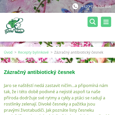
+420 775 690 806
Úvod
>
Recepty bylinkové
>
Zázračný antibiotický česnek
Zázračný antibiotický česnek
Jaro se naštěstí nedá zastavit ničím...a připomíná nám
tak, že i této době podivné a nejisté aspoň ta naše
příroda dodržuje své rytmy a cykly a ptáci se radují a
rostlinky zelenají. Divoké česneky a pažitka jsou
pravými životabudiči. Jak poznáte listy česneku