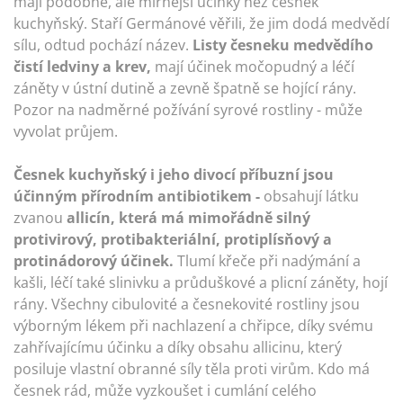
mají podobné, ale mírnější účinky než česnek
kuchyňský. Staří Germánové věřili, že jim dodá medvědí
sílu, odtud pochází název.
Listy česneku medvědího
čistí ledviny a krev,
mají účinek močopudný a léčí
záněty v ústní dutině a zevně špatně se hojící rány.
Pozor na nadměrné požívání syrové rostliny - může
vyvolat průjem.
Česnek kuchyňský i jeho divocí příbuzní jsou
účinným přírodním antibiotikem -
obsahují látku
zvanou
allicín, která má mimořádně silný
protivirový, protibakteriální, protiplísňový a
protinádorový účinek.
Tlumí křeče při nadýmání a
kašli, léčí také slinivku a průduškové a plicní záněty, hojí
rány. Všechny cibulovité a česnekovité rostliny jsou
výborným lékem při nachlazení a chřipce, díky svému
zahřívajícímu účinku a díky obsahu allicinu, který
posiluje vlastní obranné síly těla proti virům. Kdo má
česnek rád, může vyzkoušet i cumlání celého