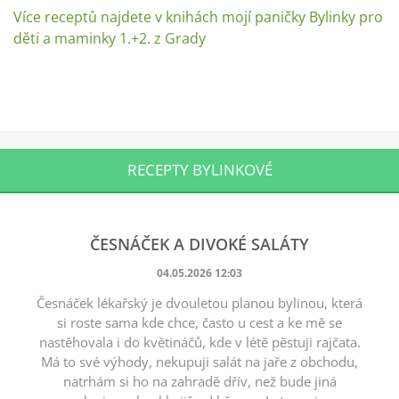
Více receptů najdete v knihách mojí paničky Bylinky pro
děti a maminky 1.+2. z Grady
RECEPTY BYLINKOVÉ
ČESNÁČEK A DIVOKÉ SALÁTY
04.05.2026 12:03
Česnáček lékařský je dvouletou planou bylinou, která
si roste sama kde chce, často u cest a ke mě se
nastěhovala i do květináčů, kde v létě pěstuji rajčata.
Má to své výhody, nekupuji salát na jaře z obchodu,
natrhám si ho na zahradě dřív, než bude jiná