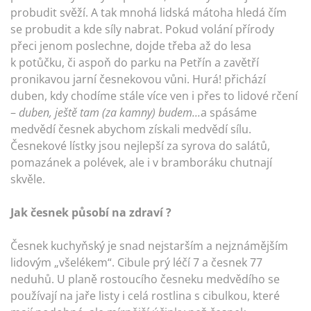
probudit svěží. A tak mnohá lidská mátoha hledá čím
se probudit a kde síly nabrat. Pokud volání přírody
přeci jenom poslechne, dojde třeba až do lesa
k potůčku, či aspoň do parku na Petřín a zavětří
pronikavou jarní česnekovou vůni. Hurá! přichází
duben, kdy chodíme stále více ven i přes to lidové rčení
–
duben, ještě tam (za kamny) budem...
a spásáme
medvědí česnek abychom získali medvědí sílu.
Česnekové lístky jsou nejlepší za syrova do salátů,
pomazánek a polévek, ale i v bramboráku chutnají
skvěle.
Jak česnek působí na zdraví ?
Česnek kuchyňský je snad nejstarším a nejznámějším
lidovým „všelékem“. Cibule prý léčí 7 a česnek 77
neduhů. U planě rostoucího česneku medvědího se
používají na jaře listy i celá rostlina s cibulkou, které