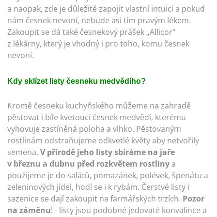
a naopak, zde je důležité zapojit vlastní intuici a pokud
nám česnek nevoní, nebude asi tím pravým lékem.
Zakoupit se dá také česnekový prášek „Allicor“
z lékárny, který je vhodný i pro toho, komu česnek
nevoní.
Kdy sklízet listy česneku medvědího?
Kromě česneku kuchyňského můžeme na zahradě
pěstovat i bíle kvetoucí česnek medvědí, kterému
vyhovuje zastíněná poloha a vlhko. Pěstovaným
rostlinám odstraňujeme odkvetlé květy aby netvořily
semena.
V přírodě jeho listy sbíráme na jaře
v březnu a dubnu před rozkvětem rostliny
a
použijeme je do salátů, pomazánek, polévek, špenátu a
zeleninových jídel, hodí se i k rybám. Čerstvé listy i
sazenice se dají zakoupit na farmářských trzích.
Pozor
na záměnu
! - listy jsou podobné jedovaté konvalince a