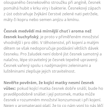
oloupaného česnekového stroužku při angíně, česnek
pomáhá hubit v krku viry i bakterie. Česnekový zápach
z úst odstraňuje žvýkání čerstvé zelené nati petržele,
máty či kopru nebo semen anýzu a kmínu.
Česnek medvědí
má mírnější chuť i aroma než
česnek kuchyňský
, je proto v přiměřeném množství
vhodnější i pro děti. V těhotenství, při kojení a malým
dětem se však nedoporučuje podávání větších dávek
česneku. Pro žaludek není dobré jíst česnek samotný a
nalačno, lépe stravitelný je česnek tepelně upravený.
Česnek vařený spolu s nadýmavými zeleninami a
luštěninami zlepšuje jejich stravitelnost.
Nevěřte pověrám, že kojící matky nesmí česnek
vůbec:
pokud kojící matka česnek dobře snáší, bude ho
pravděpodobně snášet i její potomek, matka může
česnek v rozumném množství konzumovat i při kojení.
Nejen v aromaterapii platí, že to co nám voní to nás léčí