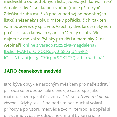
medvědího od podobných listů jedovatých konvalinek?
A malé lístky česneku podivného (moje přítelkyně
Zdeňka Hrubá mu říká podivuhodný) od podobných
lístků sněženek? Pokud máte v pořádku čich, tak ten
vám odpoví vždy správně. Všechny divoké česneky voní
po česneku a konvalinky ani sněženky nikoliv. Více
najdete v mé knize Bylinky pro děti a maminky 2 na
webináři
online.zivaradost.cz/ziva-magdalena?
fbclid=IwAR1p_O_XOCRpQv0_S8tGjUN-wK2-
fOe_LNbrautJnr_gcC70cpbrSGKTCZQ video webinář
JARO česnekové medvědí
Jaro bývá obvykle náročným měsícem pro naše zdraví,
příroda se probouzí, ale člověk je často spíš jako
mátoha stižen jarní únavou a říká si –
březen za kamna
vlezem
...Kdyby tak už na podzim poslouchal volání
přírody a po vzoru medvěda zvolnil tempo, a dopřál si
přes zimu vydatný odpočinek, mohl by se na jaře