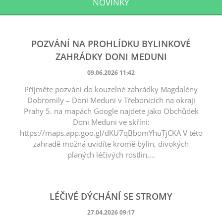
NOVINKY
POZVÁNÍ NA PROHLÍDKU BYLINKOVÉ
ZAHRÁDKY DONI MEDUNI
09.06.2026 11:42
Přijměte pozvání do kouzelné zahrádky Magdalény
Dobromily – Doni Meduni v Třebonicích na okraji
Prahy 5. na mapách Google najdete jako Obchůdek
Doni Meduni ve skříni:
https://maps.app.goo.gl/dKU7qBbomYhuTjCKA V této
zahradě možná uvidíte kromě bylin, divokých
planých léčivých rostlin,...
LÉČIVÉ DÝCHÁNÍ SE STROMY
27.04.2026 09:17