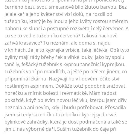
černého bezu svou smetanově bílo žlutou barvou. Bez
je ale keř a jeho květenství visí dolů, na rozdíl od
tužebníku, který je bylinou a jeho květy rostou směrem
nahoru ke slunci a postupně rozkvétají celý červenec. A
co se to vedle tužebníku červená? Taková nachově
zářivá krasavice? Tu neznám, ale doma si najdu
v knihách, že je to kyprejka vrbice, také léčivka. Obě tyto
byliny mají rády břehy řek a vlhké louky, jako by spolu
tančily, fešácký tužebník s kyprou tanečnicí kyprejkou.
Tužebník voní po mandlích, a ještě po něčem jiném, co
připomíná lékárnu. Nazývají ho v lidovém léčitelství
rostlinným aspirinem. Dokáže totiž podobně snižovat
horečku a mírnit bolesti i revmatické. Mám radost
pokaždé, když objevím novou léčivku, kterou jsem dřív
neznala a ani nevím, kdy ji budu potřebovat. Přesadila
jsem si tedy sazeničku tužebníku i kyprejky do své
bylinkové zahrádky, která je dost podmáčená a také se
jim u nás výborně daří. Suším tužebník do čaje při