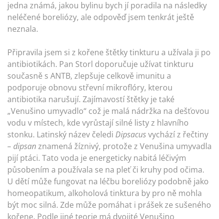
jedna známá, jakou bylinu bych jí poradila na následky
neléčené boreliózy, ale odpověď jsem tenkrát ještě
neznala.
Připravila jsem si z kořene štětky tinkturu a užívala ji po
antibiotikách. Pan Storl doporučuje užívat tinkturu
současně s ANTB, zlepšuje celkově imunitu a
podporuje obnovu střevní mikroflóry, kterou
antibiotika narušují. Zajímavostí štětky je také
„Venušino umyvadlo“ což je malá nádržka na dešťovou
vodu v místech, kde vyrůstají silné listy z hlavního
stonku. Latinský název čeledi
Dipsacus
vychází z řečtiny
– dipsan
znamená žíznivý, protože z Venušina umyvadla
pijí ptáci. Tato voda je energeticky nabitá léčivým
působením a používala se na pleť či kruhy pod očima.
U dětí může fungovat na léčbu boreliózy podobně jako
homeopatikum, alkoholová tinktura by pro ně mohla
být moc silná. Zde může pomáhat i prášek ze sušeného
kořene. Podle jiné teorie má dvojité Venušino