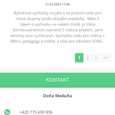
21.03.2024 11:36
Bylinkové vycházky na jaře a na podzim vedu pro
různé skupiny podle aktuální poptávky. Máte-li
zájem o vycházku ve vašem místě, je třeba
domlouvat termín nejméně 2 měsíce předem, jarní
termíny jsou rychle pryč. Vycházku vedu pro rodiny s
dětmi, pedagogy a rodiče, a také pro sdružení SONS...
1
2
>
>>
KONTAKT
Doňa Meduňa
+420 775 690 806