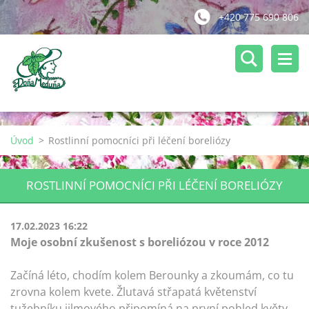
+420 775 690 806
Úvod
>
Rostlinní pomocníci při léčení boreliózy
ROSTLINNÍ POMOCNÍCI PŘI LÉČENÍ BORELIÓZY
17.02.2023 16:22
Moje osobní zkušenost s boreliózou v roce 2012
Začíná léto, chodím kolem Berounky a zkoumám, co tu
zrovna kolem kvete. Žlutavá střapatá květenství
tužebníku jilmového připomíná na první pohled květy