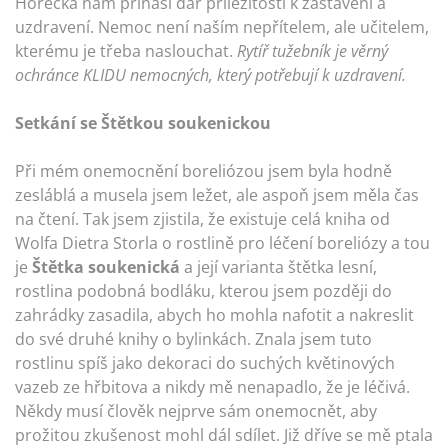
Horečka nám přináší dar příležitosti k zastavení a
uzdravení. Nemoc není naším nepřítelem, ale učitelem,
kterému je třeba naslouchat.
Rytíř tužebník je věrný
ochránce KLIDU nemocných, který potřebují k uzdravení.
Setkání se Štětkou soukenickou
Při mém onemocnění boreliózou jsem byla hodně
zesláblá a musela jsem ležet, ale aspoň jsem měla čas
na čtení. Tak jsem zjistila, že existuje celá kniha od
Wolfa Dietra Storla o rostlině pro léčení boreliózy a tou
je
Štětka soukenická
a její varianta štětka lesní,
rostlina podobná bodláku, kterou jsem později do
zahrádky zasadila, abych ho mohla nafotit a nakreslit
do své druhé knihy o bylinkách. Znala jsem tuto
rostlinu spíš jako dekoraci do suchých květinových
vazeb ze hřbitova a nikdy mě nenapadlo, že je léčivá.
Někdy musí člověk nejprve sám onemocnět, aby
prožitou zkušenost mohl dál sdílet. Již dříve se mě ptala