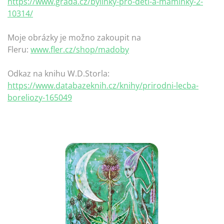
https://www.grada.cz/bylinky-pro-deti-a-maminky-2-
10314/
Moje obrázky je možno zakoupit na
Fleru:
www.fler.cz/shop/madoby
Odkaz na knihu W.D.Storla:
https://www.databazeknih.cz/knihy/prirodni-lecba-
boreliozy-165049