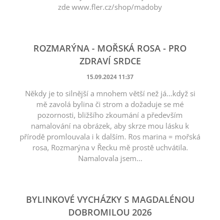
zde www.fler.cz/shop/madoby
ROZMARÝNA - MOŘSKÁ ROSA - PRO
ZDRAVÍ SRDCE
15.09.2024 11:37
Někdy je to silnější a mnohem větší než já...když si
mě zavolá bylina či strom a dožaduje se mé
pozornosti, bližšího zkoumání a především
namalování na obrázek, aby skrze mou lásku k
přírodě promlouvala i k dalším. Ros marina = mořská
rosa, Rozmarýna v Řecku mě prostě uchvátila.
Namalovala jsem...
BYLINKOVÉ VYCHÁZKY S MAGDALÉNOU
DOBROMILOU 2026