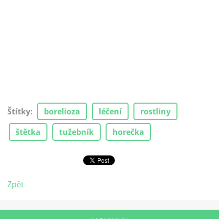
Štítky
:
borelioza
léčení
rostliny
štětka
tužebník
horečka
Zpět