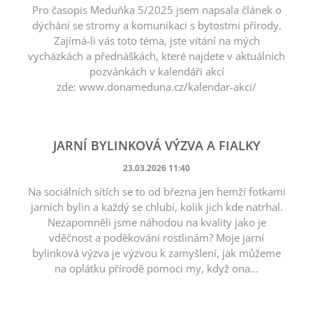
Pro časopis Meduňka 5/2025 jsem napsala článek o
dýchání se stromy a komunikaci s bytostmi přírody.
Zajímá-li vás toto téma, jste vítání na mých
vycházkách a přednáškách, které najdete v aktuálních
pozvánkách v kalendáři akcí
zde: www.donameduna.cz/kalendar-akci/
JARNÍ BYLINKOVÁ VÝZVA A FIALKY
23.03.2026 11:40
Na sociálních sítích se to od března jen hemží fotkami
jarních bylin a každý se chlubí, kolik jich kde natrhal.
Nezapomněli jsme náhodou na kvality jako je
vděčnost a poděkování rostlinám? Moje jarní
bylinková výzva je výzvou k zamyšlení, jak můžeme
na oplátku přírodě pomoci my, když ona...