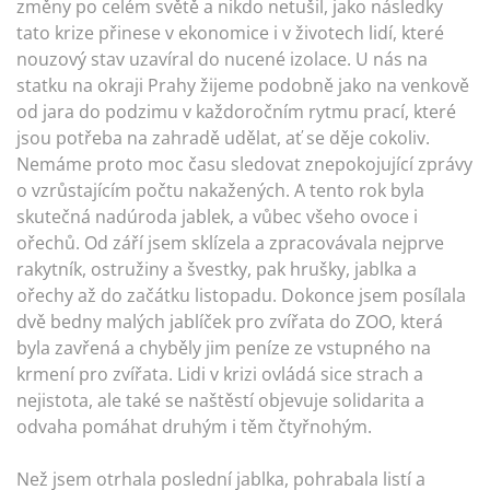
změny po celém světě a nikdo netušil, jako následky
tato krize přinese v ekonomice i v životech lidí, které
nouzový stav uzavíral do nucené izolace. U nás na
statku na okraji Prahy žijeme podobně jako na venkově
od jara do podzimu v každoročním rytmu prací, které
jsou potřeba na zahradě udělat, ať se děje cokoliv.
Nemáme proto moc času sledovat znepokojující zprávy
o vzrůstajícím počtu nakažených. A tento rok byla
skutečná nadúroda jablek, a vůbec všeho ovoce i
ořechů. Od září jsem sklízela a zpracovávala nejprve
rakytník, ostružiny a švestky, pak hrušky, jablka a
ořechy až do začátku listopadu. Dokonce jsem posílala
dvě bedny malých jablíček pro zvířata do ZOO, která
byla zavřená a chyběly jim peníze ze vstupného na
krmení pro zvířata. Lidi v krizi ovládá sice strach a
nejistota, ale také se naštěstí objevuje solidarita a
odvaha pomáhat druhým i těm čtyřnohým.
Než jsem otrhala poslední jablka, pohrabala listí a