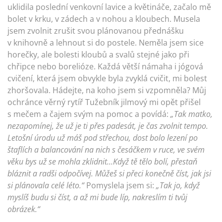
uklidila poslední venkovní lavice a květináče, začalo mě
bolet v krku, v zádech a v nohou a kloubech. Musela
jsem zvolnit zrušit svou plánovanou přednášku
v knihovně a lehnout si do postele. Neměla jsem sice
horečky, ale bolesti kloubů a svalů stejné jako při
chřipce nebo borelióze. Každá větší námaha i jógová
cvičení, která jsem obvykle byla zvyklá cvičit, mi bolest
zhoršovala. Hádejte, na koho jsem si vzpomněla? Můj
ochránce věrný rytíř Tužebník jilmový mi opět přišel
s mečem a čajem svým na pomoc a povídá:
„Tak matko,
nezapomínej, že už je ti přes padesát, je čas zvolnit tempo.
Letošní úrodu už máš pod střechou, dost bolo lezení po
štaflích a balancování na nich s česáčkem v ruce, ve svém
věku bys už se mohla zklidnit…Když tě tělo bolí, přestaň
bláznit a radši odpočívej. Můžeš si přeci konečně číst, jak jsi
si plánovala celé léto.“
Pomyslela jsem si:
„Tak jo, když
myslíš budu si číst, a až mi bude líp, nakreslím ti tvůj
obrázek.“