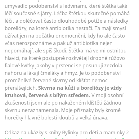
umyvadlo podobenství s ledvinami, které štětka také
léčí současně s játry. Léčba štětkou skutečně pomáhá
léčit a doléčovat často dlouhodobé potíže a následky
boreliózy, na které antibiotika nestačí. Ta mají smysl
užívat jen na počátku onemocnění, kdy ho ale často
včas nerozpoznáme a pak už antibiotika nejen
nepomáhají, ale spíš škodí. Štětka má velmi ostnitou
hlavici, na které postupně rozkvétají drobné růžovo
fialové kvítky jakoby v prstenci se posunují zezdola
nahoru a lákají čmeláky a hmyz. Je to podobenství
proměnlivé červené skvrny od klíšťat nemoc
přenášejících.
Skvrna na kůži u boreliózy je vždy
kruhová, červená s bílým středem.
V mojí osobní
zkušenosti jsem ale po nakaženém klíštěti žádnou
skvrnu nezaznamenala. Moje příznaky byly kromě
horečky hlavně bolesti kloubů a velká únava.
Odkaz na ukázky s knihy Bylinky pro děti a maminky 2