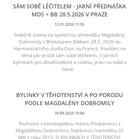
SÁM SOBĚ LÉČITELEM - JARNÍ PŘEDNÁŠKA
MDS + BB 28.5.2026 V PRAZE
12.01.2026 11:55
Srdečně zveme na společnou přednášku Magdalény
Dobromily s Břetislavem Báťkem 28.5. 2026 do
Harmonizačního studia Osm na Praze 6. Povídání na
téma jak se stát sám sobě léčitelem, o jarních
bylinkách pro dlouhověkost a vitalitu, práci na sobě a
lásce.
BYLINKY V TĚHOTENSTVÍ A PO PORODU
PODLE MAGDALÉNY DOBROMILY
26.09.2025 10:06
Rozhovor s homeopatkou Hanou Poukarovou s
Magdalénou Dobromilou Staňkovou maminkou tří
dětí z roku 2015: O BYLINKÁCH V TĚHOTENSTVÍ,