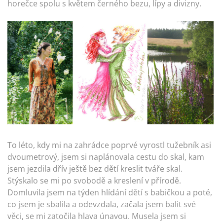
horečce spolu s květem černého bezu, lípy a divizny.
To léto, kdy mi na zahrádce poprvé vyrostl tužebník asi
dvoumetrový, jsem si naplánovala cestu do skal, kam
jsem jezdila dřív ještě bez dětí kreslit tváře skal.
Stýskalo se mi po svobodě a kreslení v přírodě.
Domluvila jsem na týden hlídání dětí s babičkou a poté,
co jsem je sbalila a odevzdala, začala jsem balit své
věci, se mi zatočila hlava únavou. Musela jsem si