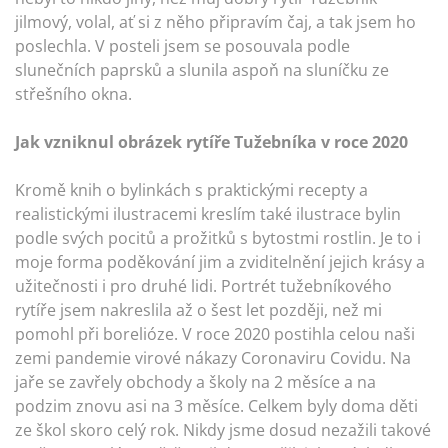
jilmový, volal, ať si z něho připravím čaj, a tak jsem ho
poslechla. V posteli jsem se posouvala podle
slunečních paprsků a slunila aspoň na sluníčku ze
střešního okna.
Jak vzniknul obrázek rytíře Tužebníka v roce 2020
Kromě knih o bylinkách s praktickými recepty a
realistickými ilustracemi kreslím také ilustrace bylin
podle svých pocitů a prožitků s bytostmi rostlin. Je to i
moje forma poděkování jim a zviditelnění jejich krásy a
užitečnosti i pro druhé lidi. Portrét tužebníkového
rytíře jsem nakreslila až o šest let později, než mi
pomohl při borelióze. V roce 2020 postihla celou naši
zemi pandemie virové nákazy Coronaviru Covidu. Na
jaře se zavřely obchody a školy na 2 měsíce a na
podzim znovu asi na 3 měsíce. Celkem byly doma děti
ze škol skoro celý rok. Nikdy jsme dosud nezažili takové