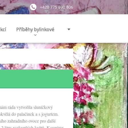
+420 775 690 806
kcí
Příběhy bylinkové
 mám ráda vytvořila sluníčkový
vělá do palačinek a s jogurtem.
ího zahradního ovoce pro další
 2 litry rozkvetlých květů. Koupíme