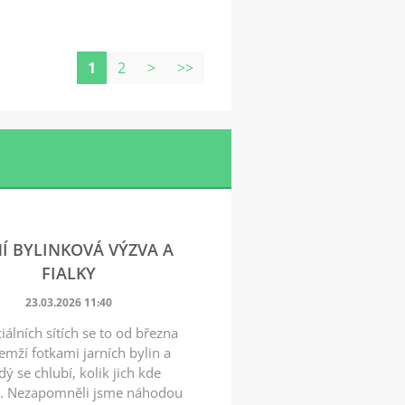
1
2
>
>>
NÍ BYLINKOVÁ VÝZVA A
FIALKY
23.03.2026 11:40
iálních sítích se to od března
emží fotkami jarních bylin a
dý se chlubí, kolik jich kde
l. Nezapomněli jsme náhodou