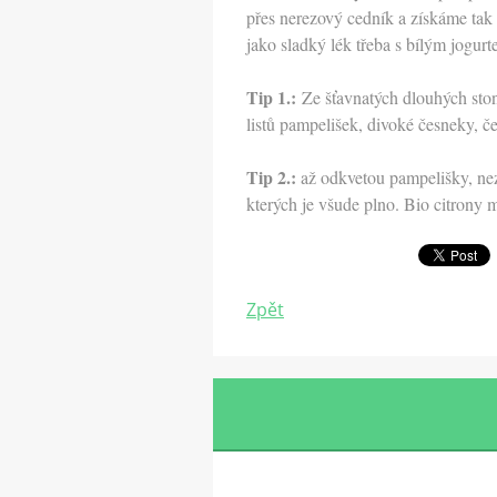
přes nerezový cedník a získáme tak
jako sladký lék třeba s bílým jogurte
Tip 1.:
Ze šťavnatých dlouhých sto
listů pampelišek, divoké česneky, č
Tip 2.:
až odkvetou pampelišky, nezou
kterých je všude plno. Bio citrony 
Zpět