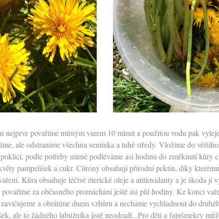
ou nejprve povaříme mírným varem 10 minut a použitou vodu pak vyleje
me, ale odstraníme všechna semínka a tuhé středy. Vložíme do většího 
 poklicí, podle potřeby mírně podléváme asi hodinu do změknutí kůry c
věty pampelišek a cukr. Citrony obsahují přírodní pektin, díky kterém
aření. Kůra obsahuje léčivé éterické oleje a antioxidanty a je škoda j
povaříme za občasného promáchání ještě asi půl hodiny. Ke konci vařen
 zavíčujeme a obrátíme dnem vzhůru a necháme vychladnout do druhého 
ek, ale to žádného labužníka jistě neodradí...Pro děti a fajnšmekry mů