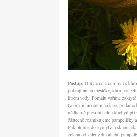
Postup:
Omyté celé citróny i s kůr
pokrájíme na měsíčky, kůru ponechá
litrem vody. Pomalu vaříme zakryté
tyčovým mixérem na kaši, přidáme k
nádherně provoní celou kuchyň při v
částečně rozmixujeme pampelišky a 
Pak plníme do vymytých skleniček,
zelená od zelených kalichů pampeliš