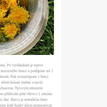
me. Po vychladnutí je teprve
nerezového hrnce a podlijeme asi 1
itronů. Pak rozmixujeme v hrnci
u džem krásně ztuhne a navíc
í vyhazovat. Tyčovým mixérem
í přidávám ještě šťávu z 1 citronu.
dne. Barva je netradiční žluto
žeme ještě horký džem propasírovat