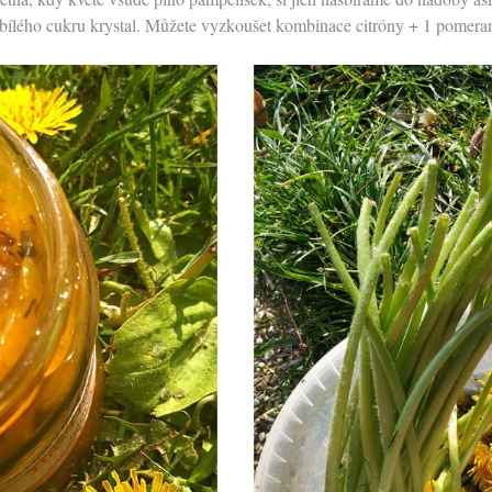
 kg bílého cukru krystal. Můžete vyzkoušet kombinace citróny + 1 pomera