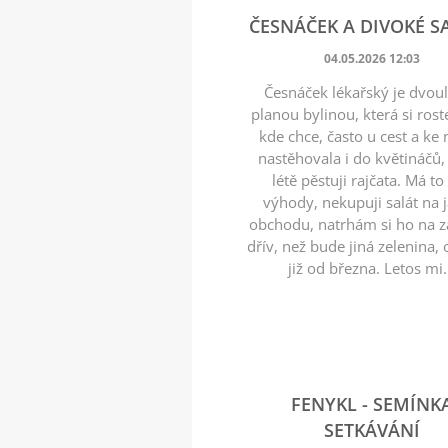
ČESNÁČEK A DIVOKÉ S
04.05.2026 12:03
Česnáček lékařský je dvou
planou bylinou, která si ros
kde chce, často u cest a ke
nastěhovala i do květináčů,
létě pěstuji rajčata. Má to
výhody, nekupuji salát na j
obchodu, natrhám si ho na 
dřív, než bude jiná zelenina,
již od března. Letos mi.
FENYKL - SEMÍNK
SETKÁVÁNÍ