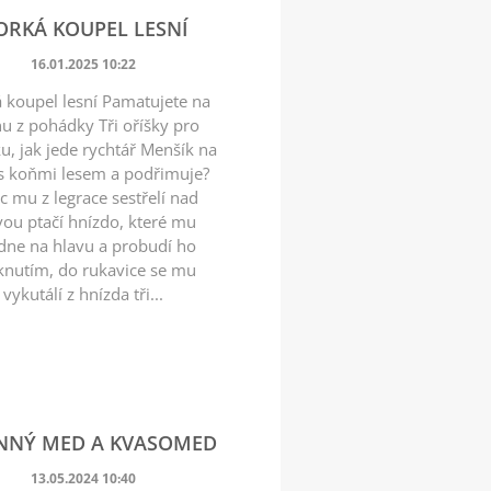
ORKÁ KOUPEL LESNÍ
16.01.2025 10:22
 koupel lesní Pamatujete na
u z pohádky Tři oříšky pro
u, jak jede rychtář Menšík na
s koňmi lesem a podřimuje?
c mu z legrace sestřelí nad
vou ptačí hnízdo, které mu
dne na hlavu a probudí ho
eknutím, do rukavice se mu
vykutálí z hnízda tři...
NNÝ MED A KVASOMED
13.05.2024 10:40