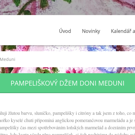
Úvod
Novinky
Kalendář a
 Meduni
PAMPELIŠKOVÝ DŽEM DONI MEDUNI
luji žlutou barvu, sluníčko, pampelišky i citróny a tak jsem z toho, co
ořko kyselé chuti připomíná anglickou pomerančovou marmeládu a je sk
pampelišky čas mezi spotřebováním loňských marmelád a dozráním prvn
tna, kdy kvete všude plno pampelišek, si jich nasbíráme do nádoby asi