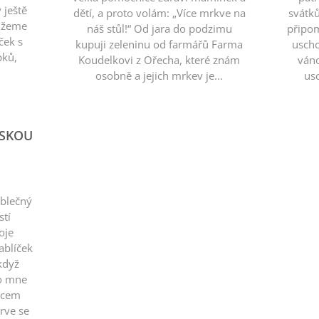
 ještě
dětí, a proto volám: „Více mrkve na
svátk
můžeme
náš stůl!“ Od jara do podzimu
připom
ček s
kupuji zeleninu od farmářů Farma
uscho
pků,
Koudelkovi z Ořecha, které znám
ván
osobně a jejich mrkev je...
usc
ÁSKOU
ablečný
stí
oje
ablíček
 když
ro mne
oncem
rve se