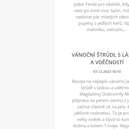
páter Ferda pro období, kdy
není po zimě moc bylin, 
nasbírat pár mladých větvi
pupeny z jedlých keřů: ší
maliníku, ostružin,...
VÁNOČNÍ ŠTRŮDL S L
A VDĚČNOSTÍ
07.12.2023 10:10
Recept na nejlepší vánoční j
štrůdl s láskou a vděčno
Magdalény Dobromily M
příprava na pečení závinu z j
začíná vlastně už na jaře,
jabloně rozkvetou. To je p
velký svátek a bývá to k
dubna a kolem 1.máje. Nejp