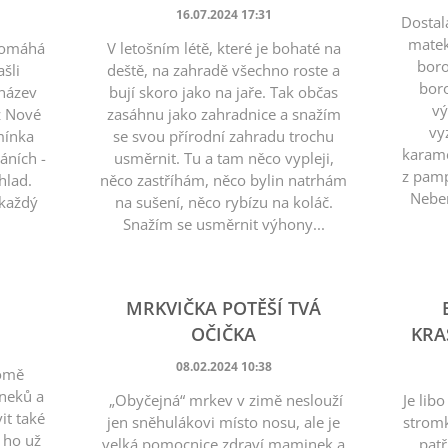
16.07.2024 17:31
Dostal
matek
pomáhá
V letošním létě, které je bohaté na
boro
ašli
deště, na zahradě všechno roste a
boro
 název
bují skoro jako na jaře. Tak občas
vý
z Nové
zasáhnu jako zahradnice a snažím
vy
emínka
se svou přírodní zahradu trochu
karame
áních -
usměrnit. Tu a tam něco vypleji,
z pamp
hlad.
něco zastříhám, něco bylin natrhám
Neber
 každý
na sušení, něco rybízu na koláč.
Snažím se usměrnit výhony...
MRKVIČKA POTĚŠÍ TVÁ
OČIČKA
KRAS
08.02.2024 10:38
romě
sneků a
„Obyčejná“ mrkev v zimě neslouží
Je lib
it také
jen sněhulákovi místo nosu, ale je
stromk
 ho už
velká pomocnice zdraví maminek a
patř