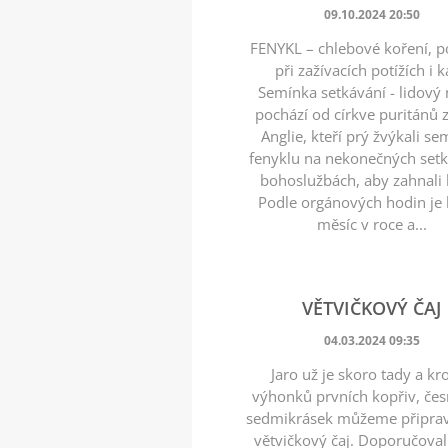
09.10.2024 20:50
FENYKL – chlebové koření, 
při zažívacích potížích i k
Semínka setkávání - lidový
pochází od církve puritánů 
Anglie, kteří prý žvýkali s
fenyklu na nekonečných setk
bohoslužbách, aby zahnali 
Podle orgánových hodin je
měsíc v roce a...
VĚTVIČKOVÝ ČAJ
04.03.2024 09:35
Jaro už je skoro tady a k
výhonků prvních kopřiv, če
sedmikrásek můžeme připrav
větvičkový čaj. Doporučoval