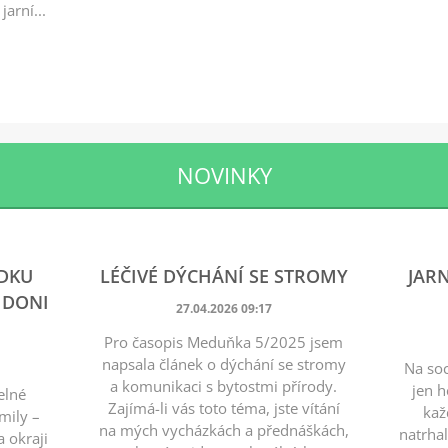
jarní...
NOVINKY
ÍDKU
LÉČIVÉ DÝCHÁNÍ SE STROMY
JAR
 DONI
27.04.2026 09:17
Pro časopis Meduňka 5/2025 jsem
napsala článek o dýchání se stromy
Na soc
a komunikaci s bytostmi přírody.
jen h
elné
Zajímá-li vás toto téma, jste vítání
kaž
mily –
na mých vycházkách a přednáškách,
natrha
 okraji