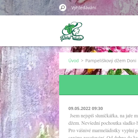
Úvod
>
Pampeliškový džem Doni
09.05.2022 09:30
Jsem nejspíš sluníčkářka, na jaře mi
džem. Nevšední pochoutka sladko h
Pro vášnivé marmeládistky vyplní 
sezónu zavařování. Od dubna do kvě