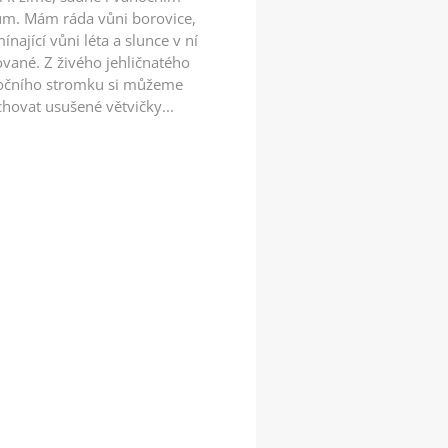
ům. Mám ráda vůni borovice,
ínající vůni léta a slunce v ní
vané. Z živého jehličnatého
očního stromku si můžeme
hovat usušené větvičky...