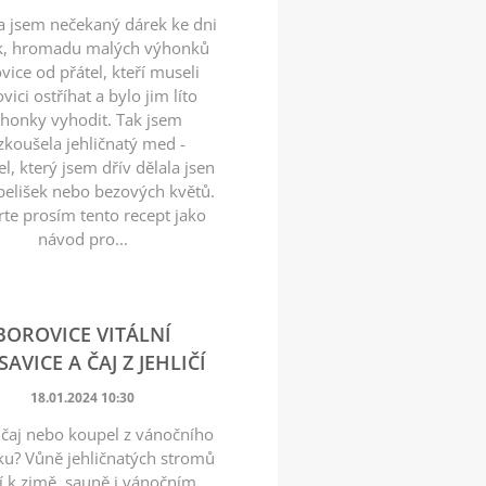
a jsem nečekaný dárek ke dni
, hromadu malých výhonků
vice od přátel, kteří museli
vici ostříhat a bylo jim líto
honky vyhodit. Tak jsem
zkoušela jehličnatý med -
l, který jsem dřív dělala jsen
elišek nebo bezových květů.
te prosím tento recept jako
návod pro...
BOROVICE VITÁLNÍ
AVICE A ČAJ Z JEHLIČÍ
18.01.2024 10:30
o čaj nebo koupel z vánočního
u? Vůně jehličnatých stromů
í k zimě, sauně i vánočním