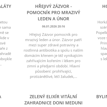
ALÁTY
HŘEJIVÝ ZÁZVOR -
H
POMOCNÍK PRO MRAZIVÝ
LEDEN A ÚNOR
letou
Horká
06.01.2026 20:16
te sama
scén
 mě se
Popelk
Hřejivý Zázvor pomocník pro
 kde v
voze 
mrazivý leden a únor. Zázvor patří
 své
Prin
mezi super zdravé potraviny a
aře z
hla
rostlinná antibiotika a spolu s naším
zahradě
spa
domácím křenem je též vynikajícím
 obvykle
s l
zahřívajícím kořením i lékem pro
..
zimní a předjarní období. Hlavní
působení: prohřívající,
protizánětlivé, léčí žaludek,...
A
ZELENÝ ELIXÍR VITÁLNÍ
BYLI
ZAHRADNICE DONI MEDUNI