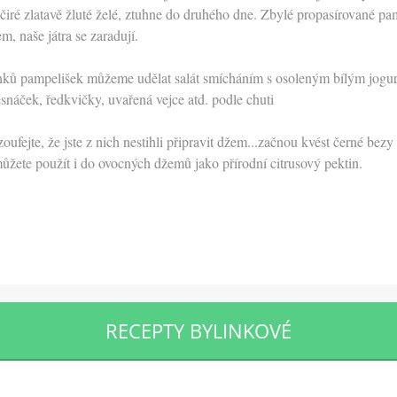
 čiré zlatavě žluté želé, ztuhne do druhého dne. Zbylé propasírované p
m, naše játra se zaradují.
nků pampelišek můžeme udělat salát smícháním s osoleným bílým jogurte
esnáček, ředkvičky, uvařená vejce atd. podle chuti
fejte, že jste z nich nestihli připravit džem...začnou kvést černé bezy a
můžete použít i do ovocných džemů jako přírodní citrusový pektin.
RECEPTY BYLINKOVÉ