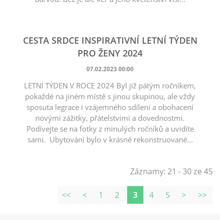
CESTA SRDCE INSPIRATIVNÍ LETNÍ TÝDEN
PRO ŽENY 2024
07.02.2023 00:00
LETNÍ TÝDEN V ROCE 2024 Byl již pátým ročníkem,
pokaždé na jiném místě s jinou skupinou, ale vždy
sposuta legrace i vzájemného sdílení a obohacení
novými zážitky, přátelstvími a dovednostmi.
Podívejte se na fotky z minulých ročníků a uvidíte
sami. Ubytování bylo v krásné rekonstruované...
Záznamy: 21 - 30 ze 45
<<
<
1
2
3
4
5
>
>>