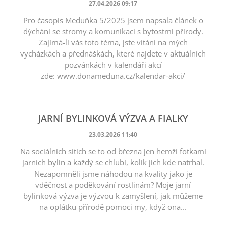
27.04.2026 09:17
Pro časopis Meduňka 5/2025 jsem napsala článek o
dýchání se stromy a komunikaci s bytostmi přírody.
Zajímá-li vás toto téma, jste vítání na mých
vycházkách a přednáškách, které najdete v aktuálních
pozvánkách v kalendáři akcí
zde: www.donameduna.cz/kalendar-akci/
JARNÍ BYLINKOVÁ VÝZVA A FIALKY
23.03.2026 11:40
Na sociálních sítích se to od března jen hemží fotkami
jarních bylin a každý se chlubí, kolik jich kde natrhal.
Nezapomněli jsme náhodou na kvality jako je
vděčnost a poděkování rostlinám? Moje jarní
bylinková výzva je výzvou k zamyšlení, jak můžeme
na oplátku přírodě pomoci my, když ona...