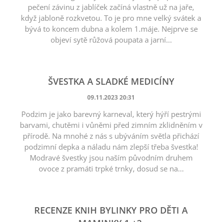
pečení závinu z jablíček začíná vlastně už na jaře,
když jabloně rozkvetou. To je pro mne velký svátek a
bývá to koncem dubna a kolem 1.máje. Nejprve se
objeví sytě růžová poupata a jarní...
ŠVESTKA A SLADKÉ MEDICÍNY
09.11.2023 20:31
Podzim je jako barevný karneval, který hýří pestrými
barvami, chutěmi i vůněmi před zimním zklidněním v
přírodě. Na mnohé z nás s ubýváním světla přichází
podzimní depka a náladu nám zlepší třeba švestka!
Modravé švestky jsou naším původním druhem
ovoce z pramáti trpké trnky, dosud se na...
RECENZE KNIH BYLINKY PRO DĚTI A