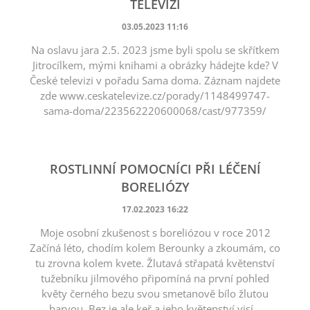
TELEVIZI
03.05.2023 11:16
Na oslavu jara 2.5. 2023 jsme byli spolu se skřítkem
Jitrocílkem, mými knihami a obrázky hádejte kde? V
České televizi v pořadu Sama doma. Záznam najdete
zde www.ceskatelevize.cz/porady/1148499747-
sama-doma/223562220600068/cast/977359/
ROSTLINNÍ POMOCNÍCI PŘI LÉČENÍ
BORELIÓZY
17.02.2023 16:22
Moje osobní zkušenost s boreliózou v roce 2012
Začíná léto, chodím kolem Berounky a zkoumám, co
tu zrovna kolem kvete. Žlutavá střapatá květenství
tužebníku jilmového připomíná na první pohled
květy černého bezu svou smetanově bílo žlutou
barvou. Bez je ale keř a jeho květenství visí...