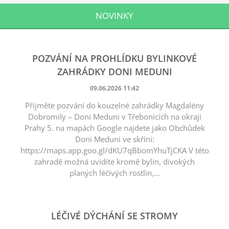
NOVINKY
POZVÁNÍ NA PROHLÍDKU BYLINKOVÉ
ZAHRÁDKY DONI MEDUNI
09.06.2026 11:42
Přijměte pozvání do kouzelné zahrádky Magdalény
Dobromily – Doni Meduni v Třebonicích na okraji
Prahy 5. na mapách Google najdete jako Obchůdek
Doni Meduni ve skříni:
https://maps.app.goo.gl/dKU7qBbomYhuTjCKA V této
zahradě možná uvidíte kromě bylin, divokých
planých léčivých rostlin,...
LÉČIVÉ DÝCHÁNÍ SE STROMY