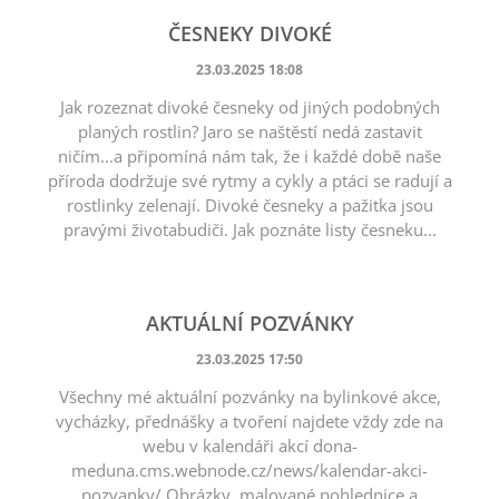
ČESNEKY DIVOKÉ
23.03.2025 18:08
Jak rozeznat divoké česneky od jiných podobných
planých rostlin? Jaro se naštěstí nedá zastavit
ničím...a připomíná nám tak, že i každé době naše
příroda dodržuje své rytmy a cykly a ptáci se radují a
rostlinky zelenají. Divoké česneky a pažitka jsou
pravými životabudiči. Jak poznáte listy česneku...
AKTUÁLNÍ POZVÁNKY
23.03.2025 17:50
Všechny mé aktuální pozvánky na bylinkové akce,
vycházky, přednášky a tvoření najdete vždy zde na
webu v kalendáři akcí dona-
meduna.cms.webnode.cz/news/kalendar-akci-
pozvanky/ Obrázky, malované pohlednice a