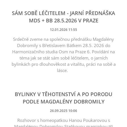
SÁM SOBĚ LÉČITELEM - JARNÍ PŘEDNÁŠKA
MDS + BB 28.5.2026 V PRAZE
12.01.2026 11:55
Srdečně zveme na společnou přednášku Magdalény
Dobromily s Břetislavem Báťkem 28.5. 2026 do
Harmonizačního studia Osm na Praze 6. Povídání na
téma jak se stát sám sobě léčitelem, o jarních
bylinkách pro dlouhověkost a vitalitu, práci na sobě a
lásce.
BYLINKY V TĚHOTENSTVÍ A PO PORODU
PODLE MAGDALÉNY DOBROMILY
26.09.2025 10:06
Rozhovor s homeopatkou Hanou Poukarovou s
Magdalénou Dobromilou Staňkovou maminkou tří