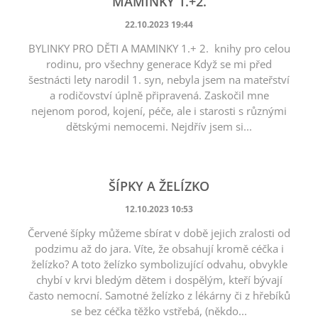
MAMINKY 1.+2.
22.10.2023 19:44
BYLINKY PRO DĚTI A MAMINKY 1.+ 2. knihy pro celou
rodinu, pro všechny generace Když se mi před
šestnácti lety narodil 1. syn, nebyla jsem na mateřství
a rodičovství úplně připravená. Zaskočil mne
nejenom porod, kojení, péče, ale i starosti s různými
dětskými nemocemi. Nejdřív jsem si...
ŠÍPKY A ŽELÍZKO
12.10.2023 10:53
Červené šípky můžeme sbírat v době jejich zralosti od
podzimu až do jara. Víte, že obsahují kromě céčka i
želízko? A toto želízko symbolizující odvahu, obvykle
chybí v krvi bledým dětem i dospělým, kteří bývají
často nemocní. Samotné želízko z lékárny či z hřebíků
se bez céčka těžko vstřebá, (někdo...