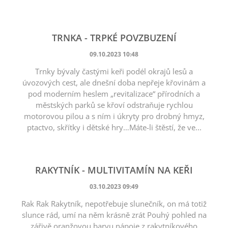
TRNKA - TRPKÉ POVZBUZENÍ
09.10.2023 10:48
Trnky bývaly častými keři podél okrajů lesů a
úvozových cest, ale dnešní doba nepřeje křovinám a
pod moderním heslem „revitalizace“ přírodních a
městských parků se křoví odstraňuje rychlou
motorovou pilou a s ním i úkryty pro drobný hmyz,
ptactvo, skřítky i dětské hry…Máte-li štěstí, že ve...
RAKYTNÍK - MULTIVITAMÍN NA KEŘI
03.10.2023 09:49
Rak Rak Rakytník, nepotřebuje slunečník, on má totiž
slunce rád, umí na něm krásně zrát Pouhý pohled na
zářivě oranžovou barvu nápoje z rakytníkového