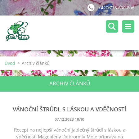
+420 775 690 806
Úvod
>
Archiv článků
ARCHIV ČLÁNKŮ
VÁNOČNÍ ŠTRŮDL S LÁSKOU A VDĚČNOSTÍ
07.12.2023 10:10
Recept na nejlepší vánoční jablečný štrůdl s láskou a
vděčností Magdalény Dobromily Moje příprava na