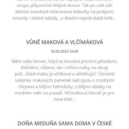
sirupu připomíná hřejivé slunce. Tak po celé září
sklízím oranžové vitamínové bobulky na podporu
imunity i dobré nálady…v dnešní nejisté době tolik...
VŮNĚ MAKOVÁ A VLČÍMÁKOVÁ
30.06.2023 16:08
Mám ráda červen, když se červená prvními jahodami,
třešněmi, růžemi, ale i vlčími máky na okraji
polí...Vůně máku je oříšková a uklidňující. Červené
sukýnky makových panenek ladí spolu s modrými
chrpami a bílými heřmánky, s bílými oblaky na
modrém nebi na pozadí. Vlčímáková červeň je pro
mne třetí...
DOŇA MEDUŇA SAMA DOMA V ČESKÉ